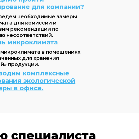
ирование для компании?
ведем необходимые замеры
мата для комиссии и
вим рекомендации по
ию несоответствий.
ль микроклимата
 микроклимата в помещениях,
аченных для хранения
й» продукции.
водим комплексные
ования экологической
еры в офисе.
ю специалиста