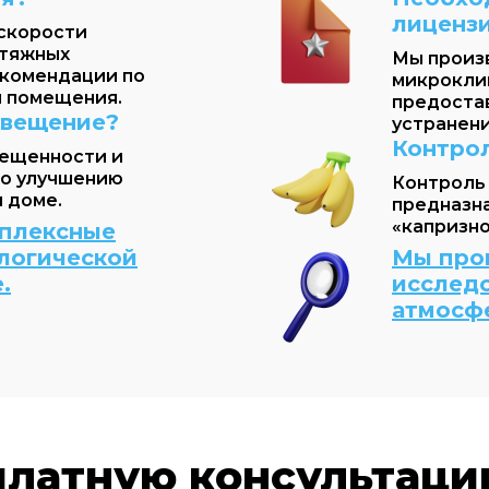
лиценз
скорости
ытяжных
Мы произ
екомендации по
микрокли
 помещения.
предоста
свещение?
устранен
Контро
ещенности и
о улучшению
Контроль
 доме.
предназн
«капризно
плексные
логической
Мы про
.
исслед
атмосф
платную консультаци