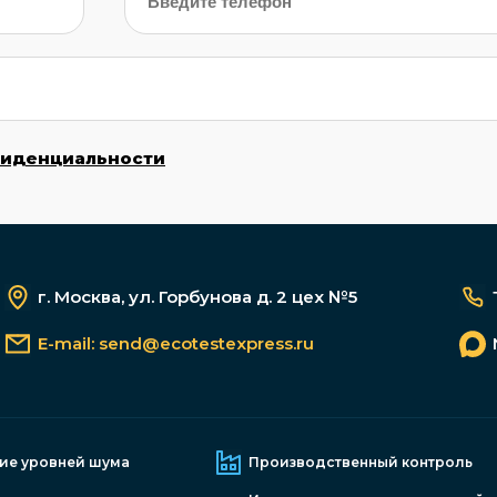
фиденциальности
г. Москва, ул. Горбунова д. 2 цех №5
E-mail:
send@ecotestexpress.ru
ие уровней шума
Производственный контроль