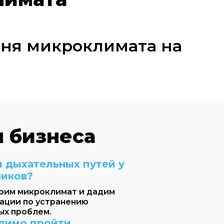
вня микроклимата на
 бизнеса
 дыхательных путей у
ников?
рим микроклимат и дадим
ации по устранению
ых проблем.
димо пройти