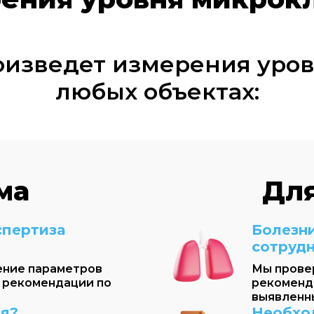
оизведет измерения уро
любых объектах:
ма
Для
спертиза
Болезни
сотруд
ение параметров
Мы прове
 рекомендации по
рекоменд
выявленн
ия?
Необхо