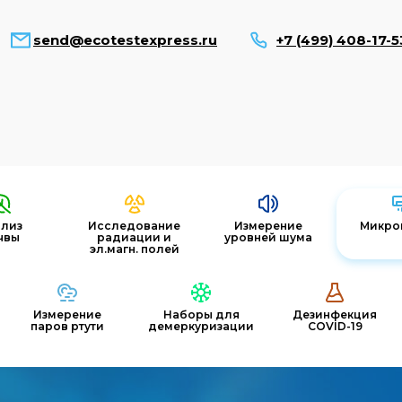
send@ecotestexpress.ru
+7 (499) 408-17-5
ализ
Исследование
Измерение
Микро
чвы
радиации и
уровней шума
эл.магн. полей
Измерение
Наборы для
Дезинфекция
паров ртути
демеркуризации
COVID-19